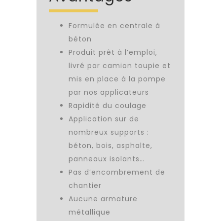
Formulée en centrale à
béton
Produit prêt à l’emploi,
livré par camion toupie et
mis en place à la pompe
par nos applicateurs
Rapidité du coulage
Application sur de
nombreux supports :
béton, bois, asphalte,
panneaux isolants…
Pas d’encombrement de
chantier
Aucune armature
métallique