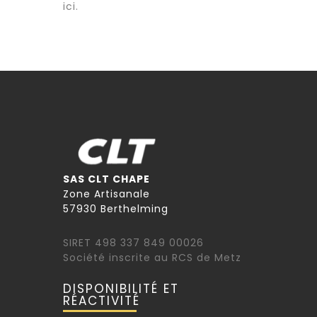
ici.
SAS CLT CHAPE
Zone Artisanale
57930 Berthelming
SIRET 498 337 849 00026
Société inscrite au RCS de Metz
DISPONIBILITÉ ET
RÉACTIVITÉ