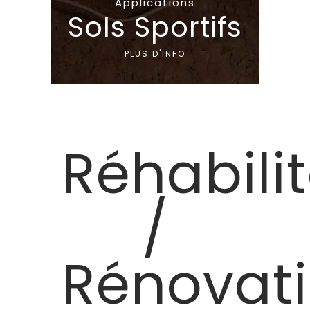
Applications
Sols Sportifs
PLUS D'INFO
Réhabili
/
Rénovat